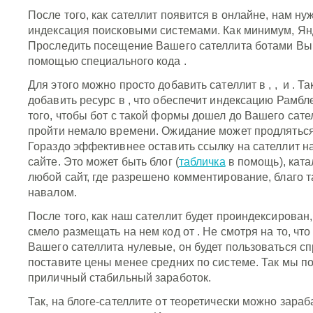
После того, как сателлит появится в онлайне, нам ну
индексация поисковыми системами. Как минимум, Ян
Проследить посещение Вашего сателлита ботами Вы
помощью специального кода
.
Для этого можно просто добавить сателлит в
, , и
. Т
добавить ресурс в , что обеспечит индексацию Рамбл
того, чтобы бот с такой формы дошел до Вашего сате
пройти немало времени. Ожидание может продлятьс
Гораздо эффективнее оставить ссылку на сателлит н
сайте. Это может быть блог (
табличка
в помощь), ката
любой сайт, где разрешено комментирование, благо т
навалом.
После того, как наш сателлит будет проиндексирова
смело размещать на нем код от
. Не смотря на то, чт
Вашего сателлита нулевые, он будет пользоваться с
поставите цены менее средних по системе. Так мы п
приличный стабильный заработок.
Так, на блоге-сателлите от теоретически можно зара