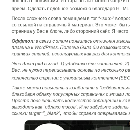
вопроса с новичками. Я стараюсь как можно чаще ис
приём. Сделать подобное возможно благодаря HTML-т
После сложного слова помещаем в тэг “<sup>” вопро
со ссылкой на справочный материал. Это может быть
страница у Вас в блоге, либо сторонний сайт. Я част
Оффтоп
: в связи с этим появилась отличная мысл
плагина к WordPress
. Полезна была бы возможность
кратких статей, используемых как раз для контекс
Это даст ряд выгод: 1) удобство для читателей; 2)
Вас, не нужно переписывать основы по несколько раз
количество страниц с уникальным контентом (SE
Также можно повысить и юзабилити и “вебдванольн
благодаря облаку популярных страничек с этими по
Просто подсчитывать количество обращений к каж
выводить как “облако тэгов”. И не забудьте задат
ссылки target=”_blank”, чтобы справка открывалась 