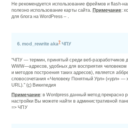
Не рекомендуется использование фреймов и flash-на
полезно использование карты сайта.
Примечание
: 
для блога на WordPress –
.
?
6. mod_rewrite aka
ЧПУ
“ЧПУ — термин, принятый среди веб-разработчиков 
WWW—адресов, удобных для восприятия человеком (
и методов построения таких адресов), является аббр
словосочетания «Человеку Понятный Урл» («урл» — 
URL).”
(с)
Википедия
Примечание
: в Wordpress данный метод прекрасно 
настройки Вы можете найти в административной пан
=> ЧПУ