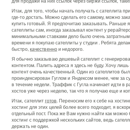
для продажи на них ссылок через биржи ссылок, таки
Итак, для того, чтобы начать получать с сателлита пр
где-то достать. Можно сделать его самому, можно зак
купить готовый. Я предпочитаю заказывать. Раньше я
сателлиты сам, иногда заказывал контент у рерайтер
минимальными ставками дело было очень затратным
времени я покупаю сателлиты у студии . Ребята дела
быстро,
качественно
и недорого.
Я обычно заказываю дешевый сателлит с генериров
контентом. Палить адреса я здесь не буду. Хочу лишь 
контент очень качественный. Один из сателлитов был
проиндексирован Гуглом и Яндексом менее, чем за с
в течение недели. Траффик с Гугла начинает идти в р
хостов уже через неделю, так что я получаю еще и ко
Итак, сателлит
готов
. Переносим его к себе на хостинг
хостинг для этих целей более всего подходит, я вско
отдельный пост. Пока же Вам нужно найти как можно
хостинг с поддержкой нескольких сайтов, ведь сател
держать не один.