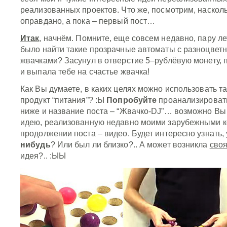
реализованных проектов. Что же, посмотрим, насколь
оправдано, а пока – первый пост…
Итак
, начнём. Помните, еще совсем недавно, пару л
было найти такие прозрачные автоматы с разноцвет
жвачками? Засунул в отверстие 5–рублёвую монету, п
и выпала тебе на счастье жвачка!
Как Вы думаете, в каких целях можно использовать т
продукт “питания”? :Ы
Попробуйте
проанализироват
ниже и название поста – “Жвачко-DJ”… возможно Вы
идею, реализованную недавно моими зарубежными к
продолжении поста – видео. Будет интересно узнать,
нибудь
? Или был ли близко?.. А может возникла
сво
идея?.. :ЫЫ