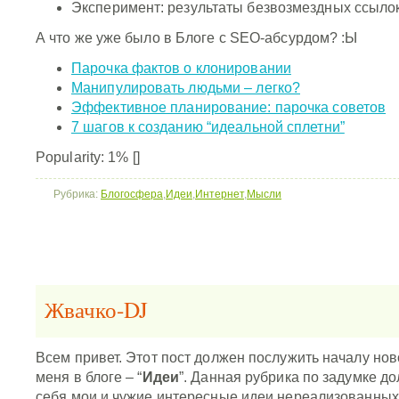
Эксперимент: результаты безвозмездных ссыло
А что же уже было в Блоге с SEO-абсурдом? :Ы
Парочка фактов о клонировании
Манипулировать людьми – легко?
Эффективное планирование: парочка советов
7 шагов к созданию “идеальной сплетни”
Popularity: 1%
[]
Рубрика:
Блогосфера
,
Идеи
,
Интернет
,
Мысли
Жвачко-DJ
Всем привет. Этот пост должен послужить началу нов
меня в блоге – “
Идеи
”. Данная рубрика по задумке д
себя мои и чужие интересные идеи нереализованных