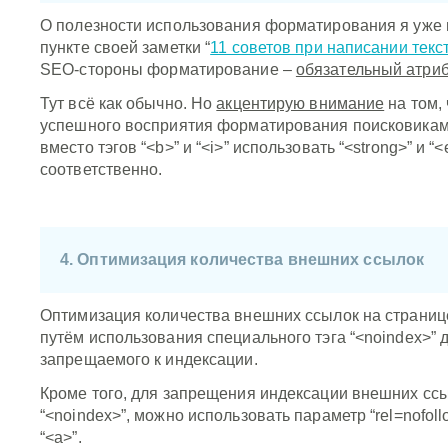
О полезности использования форматирования я уже 
пункте своей заметки “
11 советов при написании текст
SEO-стороны форматирование –
обязательный атриб
Тут всё как обычно. Но
акцентирую внимание
на том, 
успешного восприятия форматирования поисковикам
вместо тэгов “<b>” и “<i>” использовать “<strong>” и “
соответственно.
4. Оптимизация количества внешних ссылок
Оптимизация количества внешних ссылок на страниц
путём использования специального тэга “<noindex>” д
запрещаемого к индексации.
Кроме того, для запрещения индексации внешних сс
“<noindex>”, можно использовать параметр “rel=nofollo
“<a>”.