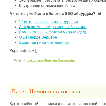
Эксперимент: результаты безвозмездных ссыло
Внутренняя оптимизация блога
А что же уже было в Блоге с SEO-абсурдом? :Ы
17 интересных фактов о курении
Лайфхак: меняем размер любых окон
Самый мощный фонтан мира (видео)
О Бернарде Вербере
5 советов пикаперу-новичку
Popularity: 1%
[]
Рубрика:
Блогосфера
,
Интернет
,
Манимэйкинг
Варез. Немного статистики
Вдохновлённый
, решился я написать и про свой ва