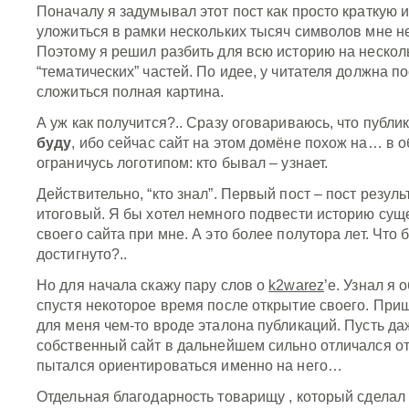
Поначалу я задумывал этот пост как просто краткую 
уложиться в рамки нескольких тысяч символов мне не
Поэтому я решил разбить для всю историю на нескол
“тематических” частей. По идее, у читателя должна п
сложиться полная картина.
А уж как получится?.. Сразу оговариваюсь, что публи
буду
, ибо сейчас сайт на этом домёне похож на… в 
ограничусь логотипом: кто бывал – узнает.
Действительно, “кто знал”. Первый пост – пост резул
итоговый. Я бы хотел немного подвести историю су
своего сайта при мне. А это более полутора лет. Что 
достигнуто?..
Но для начала скажу пару слов о
k2warez
’е. Узнал я 
спустя некоторое время после открытие своего. Приш
для меня чем-то вроде эталона публикаций. Пусть да
собственный сайт в дальнейшем сильно отличался от 
пытался ориентироваться именно на него…
Отдельная благодарность товарищу
, который сделал