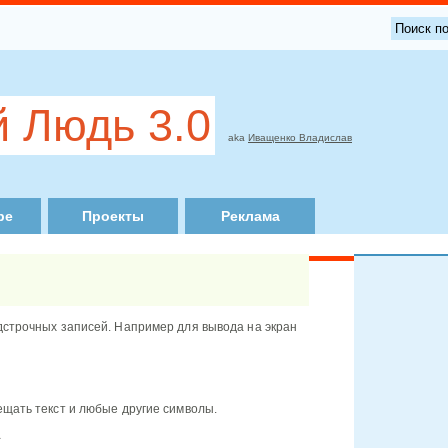
 Людь 3.0
aka
Иващенко Владислав
ре
Проекты
Реклама
дстрочных записей. Например для вывода на экран
ещать текст и любые другие символы.
^