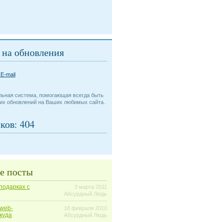
 на обновления
E-mail
?
альная система, помогающая всегда быть
них обновлений на Ваших любимых сайта.
ков:
404
е посты
подарках с
3 марта 2011
Абсурдный Людь
 web-
18 февраля 2010
куда
Абсурдный Людь