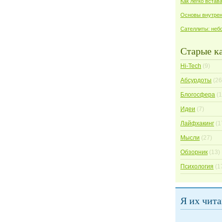
Как легко встав
Основы внутрен
Сателлиты: неб
Старые к
Hi-Tech
(9)
Абсурдоты
(26
Блогосфера
(1
Идеи
(7)
Лайфхакинг
(1
Мысли
(27)
Обзорник
(13)
Психология
(1
Я их чит