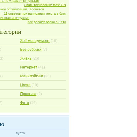
ать по утрам? По пунктам
Спам-технологии: мозг ON
ней оптимизации. 8 советов
11 советов при написании текста в блог
ольшая инструкция
Как делают бабки в Сети
атегории
Self-менеджмент
(16)
)
Без рубрики
(7)
3)
Жизнь
(26)
Интернет
(41)
7)
Манимэйкинг
(23)
Наука
(10)
Практика
(2)
7)
Фото
(16)
аю
пусто