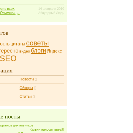
День всех
14 февраля 2010
 Олимпиада
Абсурдный Людь
гов
советы
ость
цитаты
блоги
тересно
Яндекс
видео
SEO
зация
Новости
()
Обзоры
()
Статьи
()
е посты
оргенов для новичков
Кальян наносит вред?!