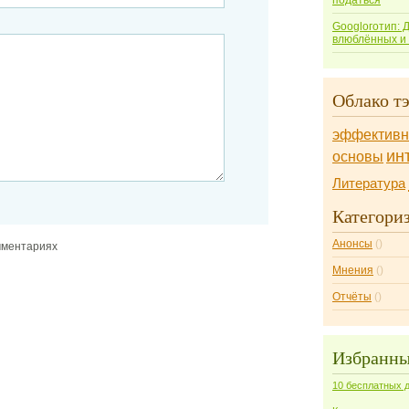
податься
Googlоготип: 
влюблённых и
Облако тэ
эффективн
ин
основы
Литература
Категори
Анонсы
()
мментариях
Мнения
()
Отчёты
()
Избранны
10 бесплатных д