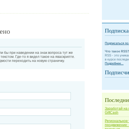
лено
Подписка
Подписаться по 
Что такое RSS
ли бы при наведении на знак вопроса тут же
RSS - это уник
текстом. Где-то я видел такое на яваскрипте.
в курсе послед
дмости переходить на новую страничку.
Подробнее...
Подписчи
Последни
Заработай на 
GiftCash
Региональное
продвижение: 