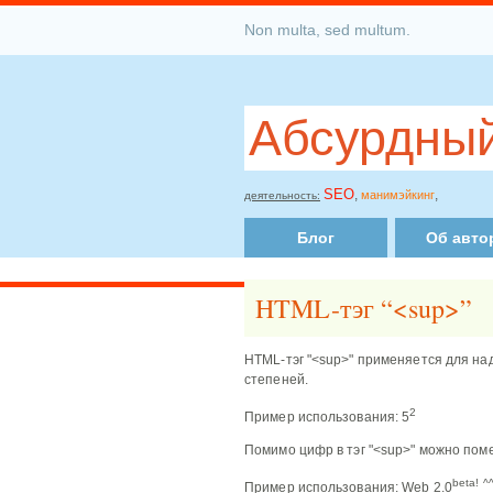
Non multa, sed multum.
Абсурдный
SEO
,
,
манимэйкинг
деятельность:
Блог
Об авто
HTML-тэг “<sup>”
HTML-тэг "<sup>" применяется для на
степеней.
2
Пример использования: 5
Помимо цифр в тэг "<sup>" можно пом
beta! ^
Пример использования: Web 2.0