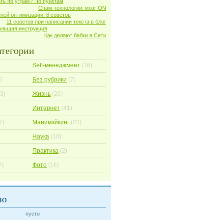
ать по утрам? По пунктам
Спам-технологии: мозг ON
ней оптимизации. 8 советов
11 советов при написании текста в блог
ольшая инструкция
Как делают бабки в Сети
атегории
Self-менеджмент
(16)
)
Без рубрики
(7)
3)
Жизнь
(26)
Интернет
(41)
7)
Манимэйкинг
(23)
Наука
(10)
Практика
(2)
7)
Фото
(16)
аю
пусто