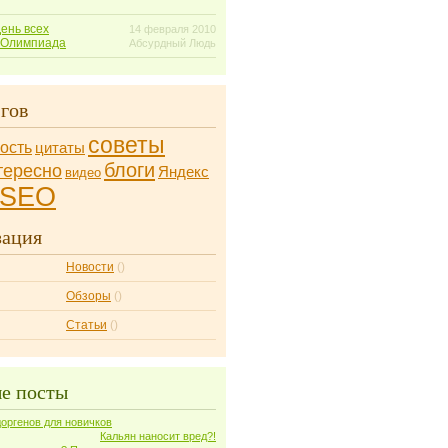
День всех
14 февраля 2010
 Олимпиада
Абсурдный Людь
гов
советы
ость
цитаты
блоги
тересно
Яндекс
видео
SEO
зация
Новости
()
Обзоры
()
Статьи
()
е посты
оргенов для новичков
Кальян наносит вред?!