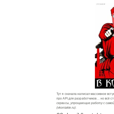
Тут я сначала написал массивное вст
про API для разработчиков… но всё с
сервисы, упрощающие работу с само
(vkontakte.ru)
: