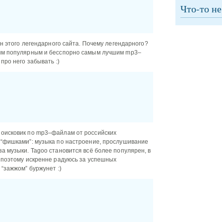
Что-то не
ан этого легендарного сайта. Почему легендарного?
мым популярным и бесспорно самым лучшим mp3–
про него забывать :)
поисковик по mp3–файлам от российских
 “фишками”: музыка по настроение, прослушивание
а музыки. Tagoo становится всё более популярен, в
, поэтому искренне радуюсь за успешных
 “зажжом” буржунет :)