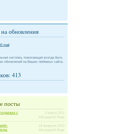
 на обновления
E-mail
?
альная система, помогающая всегда быть
них обновлений на Ваших любимых сайта.
ков:
413
е посты
подарках с
3 марта 2011
Абсурдный Людь
 web-
18 февраля 2010
куда
Абсурдный Людь