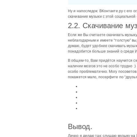
Ну и напоследок: ВКонтакте.ру с его 
скачивание музыки с этой социальной 
2.2. Скачивание м
Если же Вы считаете скачивать музык
неблагодарным и имеете “толстую” в
думаю, будет удобнее скачивать музы
понадобится больше знаний о среде 
В общем-то, Вам придётся научится с
наличии мозгов это не особо трудно :
особо проблематично. Могу посоветов
покажется мало, посерфите по “друзья
Вывод.
Лично я делаю так: слушаю музыку на L