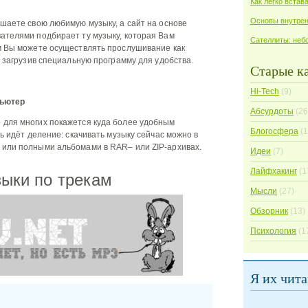
Как легко встав
Основы внутрен
ушаете свою любимую музыку, а сайт на основе
вателями подбирает ту музыку, которая Вам
Сателлиты: неб
ом Вы можете осуществлять прослушивание как
 и загрузив специальную программу для удобства.
Старые к
Hi-Tech
(9)
пьютер
Абсурдоты
(26
 для многих покажется куда более удобным
Блогосфера
(1
ть идёт деление: скачивать музыку сейчас можно в
 или полными альбомами в RAR– или ZIP-архивах.
Идеи
(7)
Лайфхакинг
(1
зыки по трекам
Мысли
(27)
Обзорник
(13)
Психология
(1
Я их чит