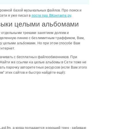
огромной базой музыкальных файлов. Про поиск и
сети я уже писал в
посте про ВКонтакте.ру
.
узыки целыми альбомами
у отдельными треками занятием долгим и
ыделенную линию с безлимитным траффиком, Вам,
ку целыми альбомами. Но при этом способе Вам
Интернет.
качивать с бесплатных файлообменников. При
) Найти же ссылки на целые альбомы в Сети тоже не
ать парочку авторитетных ресурсов (если Вам этого
м” этих сайтов и быстро найдёте ещё):
ast.fm, а когда попадается хороший трек - забиваю