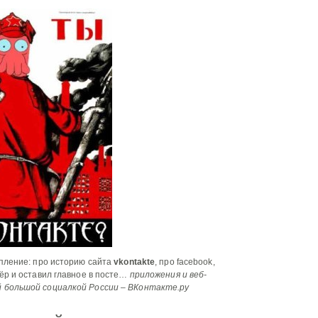
упление: про историю сайта
vkontakte
, про facebook,
тёр и оставил главное в посте…
приложения и веб-
й большой социалкой России – ВКонтакте.ру