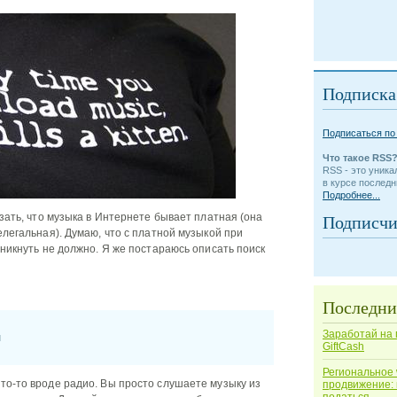
Подписка
Подписаться по 
Что такое RSS
RSS - это уник
в курсе послед
Подробнее...
Подписчи
азать, что музыка в Интернете бывает платная (она
елегальная). Думаю, что с платной музыкой при
зникнуть не должно. Я же постараюсь описать поиск
Последни
Заработай на 
н
GiftCash
Региональное
то-то вроде радио. Вы просто слушаете музыку из
продвижение: 