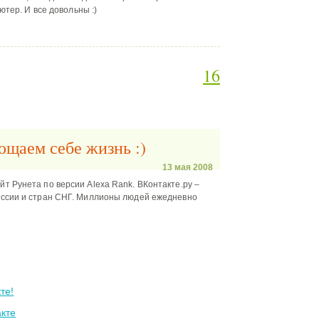
ютер. И все довольны :)
16
ощаем себе жизнь :)
13 мая 2008
т Рунета по версии Alexa Rank. ВКонтакте.ру –
оссии и стран СНГ. Миллионы людей ежедневно
те!
кте