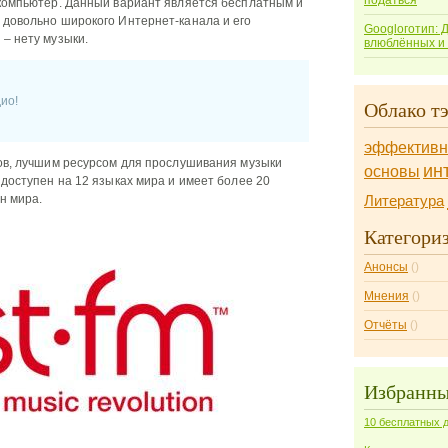
податься
 компьютер. Данный вариант является бесплатным и
 довольно широкого Интернет-канала и его
Googlоготип: 
 – нету музыки.
влюблённых и
дио!
Облако тэ
эффективн
ров, лучшим ресурсом для прослушивания музыки
ин
основы
 доступен на 12 языках мира и имеет более 20
н мира.
Литература
Категори
Анонсы
()
Мнения
()
Отчёты
()
Избранны
10 бесплатных д