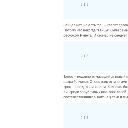
2.1.1.
Зайцев.нет, но есть mp3 – гласит слог
Потому что некогда “зайцы” были са
ресурсом Рунета. И сейчас не следует 
2.1.2.
Tagoo – недавно открывшийся новый 
разработчиков. Очень радует многими
трека перед скачиванием, большая баз
т.ч. среди зарубежных пользователей
соотечественников: наконец-таки и мы
2.1.3.