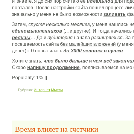
И знаете, я до сих пор считаю её
идеальной
для под
порталов. После настройки сайта пошёл процесс
личи
значально у меня не было возможности
заливать
фа
Затем,
спустя несколько месяцев
, у меня нашлись н
единомышленников
(
,
,
и другие). И тогда начались
релизы
… Да и
аудитория
начала
расширяться
. За
посещаемость сайта
без малейших вложений
(у меня
денег) с 0 повысилась
до 3000 человек в сутки
….
Хотите знать,
что было дальше
и
чем всё закончи
Скоро
напишу продолжение
, подписываемся на м
Popularity: 1%
[]
Рубрика:
Интернет
,
Мысли
Время влияет на счетчики