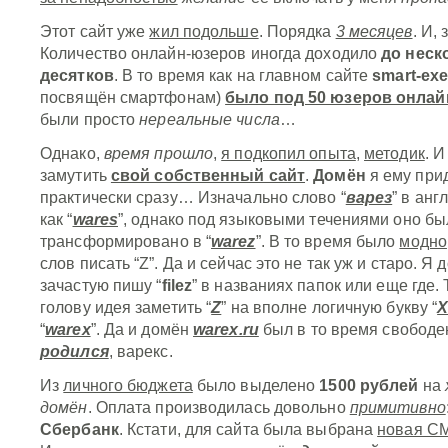
Этот сайт уже
жил подольше
. Порядка
3 месяцев
. И,
Количество онлайн-юзеров иногда доходило
до неск
десятков
. В то время как на главном сайте
smart-ex
посвящён смартфонам)
было под 50 юзеров онлай
были просто
нереальные
числа
…
Однако,
время прошло
,
я подкопил опыта
,
методик
. 
замутить
свой собственный сайт
.
Домён
я ему при
практически сразу… Изначально слово “
варез
” в ан
как “
wares
”, однако под языковыми течениями оно бы
трансформировано в “
warez
”. В то время было
модно
слов писать “Z”. Да и сейчас это не так уж и старо. Я 
зачастую пишу “
filez
” в названиях папок или еще где.
голову идея заметить “
Z
” на вполне логичную букву “
“
warex
”. Да и домён
warex.ru
был в то время свободе
родился
, варекс.
Из
личного бюджета
было выделено
1500 рублей
на
домён
. Оплата производилась довольно
примитивно
Сбербанк
. Кстати, для сайта была выбрана
новая C