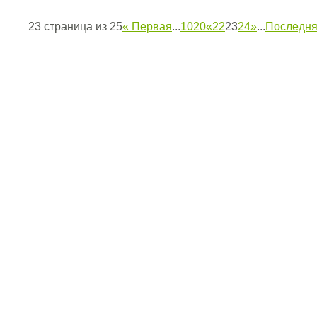
23 страница из 25
« Первая
...
10
20
«
22
23
24
»
...
Последня