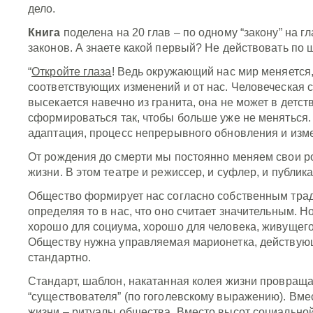
дело.
Книга
поделена на 20 глав – по одному “закону” на гла
законов. А знаете какой первый? Не действовать по
“
Откройте глаза
! Ведь окружающий нас мир меняется,
соответствующих изменений и от нас. Человеческая 
высекается навечно из гранита, она не может в детст
сформироваться так, чтобы больше уже не меняться.
адаптация, процесс непрерывного обновления и изм
От рождения до смерти мы постоянно меняем свои ро
жизни. В этом театре и режиссер, и суфлер, и публик
Общество формирует нас согласно собственным тра
определяя то в нас, что оно считает значительным. Но
хорошо для социума, хорошо для человека, живущего
Обществу нужна управляемая марионетка, действу
стандартно.
Стандарт, шаблон, накатанная колея жизни провраща
“существователя” (по гоголевскому выражению). Вме
жизни – ритуалы общества. Вместо высот социальной