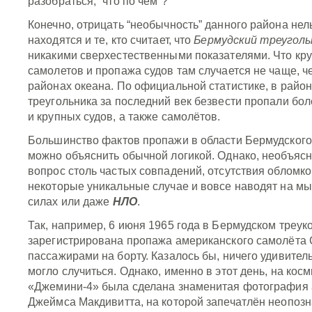
разобраться, “что по чём”?
Конечно, отрицать “необычность” данного района нел
находятся и те, кто считает, что
Бермудский треуголь
никакими сверхестественными показателями. Что кр
самолетов и пропажа судов там случается не чаще, ч
районах океана. По официальной статистике, в райо
треугольника за последний век безвести пропали бо
и крупных судов, а также самолётов.
Большинство фактов пропажи в области Бермудского
можно объяснить обычной логикой. Однако, необъяс
вопрос столь частых совпадений, отсутствия обломко
некоторые уникальные случае и вовсе наводят на м
силах или даже
НЛО
.
Так, например, 6 июня 1965 года в Бермудском треук
зарегистрирована пропажа американского самолёта С
пассажирами на борту. Казалось бы, ничего удивитель
могло случиться. Однако, именно в этот день, на кос
«Джемини-4» была сделана знаменитая фотография 
Джеймса Макдивитта, на которой запечатлён неопоз