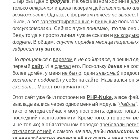
Стар был дан с
форума
. На бесплатном хостинге
jin
только
открылся
и давал юзерам дейс
твительно ф
возможности
. Однако, с форумом
ничего не вышло
.
были, а вот
зарегистрированные
и
пишущие
пользов
отсутствовали
. Сейчас я уже
понимаю
, что так оно
Ведь тогда я просто
личил
чужие ссылки и
выкладыв
форуме
. В общем,
спустя порядка месяца тщетных
забросил
эту затею
.
Но
прощаться
с
варезом
я
не собирался
, я решил с
первый
сайт
. И я
сделал
его. Поскольку
денег
на хос
более домён, у меня
не было
, один
знакомый
предос
хостинг
и
поддомён
у себя на сайте. Назывался он
s
exe.com
… Может
встречал
кто?
Этот сайт уже был построен на
PHP-Nuke
, а
все
фай
выкладывались через одноимённый модуль “
Файлы
”
такого метода сейчас я могу
поспорить
, однако тогда
последний писк юзабилити
. Кроме того, в то время
вс
и не только) в обязательном порядке
требовали реги
отказался от неё
с самого начала, дабы
повысить 
за ненадобностью
желание
её включать у меня
пропа