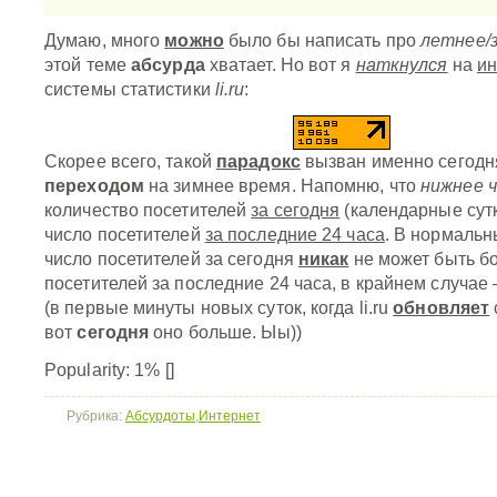
Думаю, много
можно
было бы написать про
летнее/
этой теме
абсурда
хватает. Но вот я
наткнулся
на
ин
системы статистики
li.ru
:
Скорее всего, такой
парадокс
вызван именно сегод
переходом
на зимнее время. Напомню, что
нижнее 
количество посетителей
за сегодня
(календарные сутк
число посетителей
за последние 24 часа
. В нормальн
число посетителей за сегодня
никак
не может быть б
посетителей за последние 24 часа, в крайнем случае
(в первые минуты новых суток, когда li.ru
обновляет
вот
сегодня
оно больше. Ыы))
Popularity: 1%
[]
Рубрика:
Абсурдоты
,
Интернет