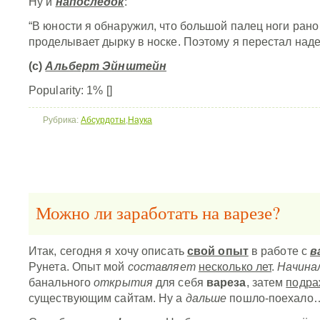
Ну и
напоследок
:
“В юности я обнаружил, что большой палец ноги рано
проделывает дырку в носке. Поэтому я перестал наде
(с)
Альберт Эйнштейн
Popularity: 1%
[]
Рубрика:
Абсурдоты
,
Наука
Можно ли заработать на варезе?
Итак, сегодня я хочу описать
свой опыт
в работе с
в
Рунета. Опыт мой
составляет
несколько лет
.
Начина
банального
открытия
для себя
вареза
, затем
подра
существующим сайтам. Ну а
дальше
пошло-поехало