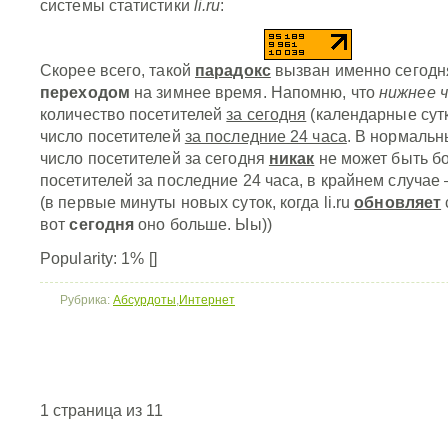
системы статистики
li.ru
:
Скорее всего, такой
парадокс
вызван именно сегод
переходом
на зимнее время. Напомню, что
нижнее 
количество посетителей
за сегодня
(календарные сутк
число посетителей
за последние 24 часа
. В нормальн
число посетителей за сегодня
никак
не может быть б
посетителей за последние 24 часа, в крайнем случае
(в первые минуты новых суток, когда li.ru
обновляет
вот
сегодня
оно больше. Ыы))
Popularity: 1%
[]
Рубрика:
Абсурдоты
,
Интернет
1 страница из 1
1