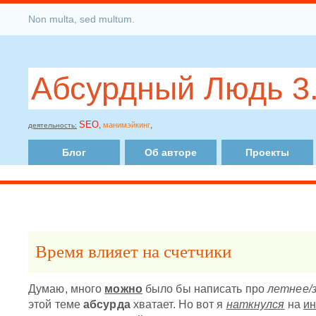
Non multa, sed multum.
Абсурдный Людь 3
SEO
,
,
манимэйкинг
деятельность:
Блог
Об авторе
Проекты
Время влияет на счетчики
Думаю, много
можно
было бы написать про
летнее/
этой теме
абсурда
хватает. Но вот я
наткнулся
на
ин