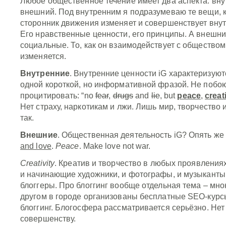
Любое общественное течение имеет два аспекта: вну
внешний. Под внутренним я подразумеваю те вещи, 
сторонник движения изменяет и совершенствует внут
Его нравственные ценности, его принципы. А внешни
социальные. То, как он взаимодействует с обществом
изменяется.
Внутренние
. Внутренние ценности iG характеризуют
одной короткой, но информативной фразой. Не побо
процитировать: “no
fear
,
drugs
and
lie
, but
peace
,
creat
Нет страху, наркотикам и лжи. Лишь мир, творчество 
так.
Внешние
. Общественная деятельность iG? Опять же
and love
.
Peace
. Make love not war.
Creativity
. Креатив и творчество в любых проявлениях
и начинающие художники, и фотографы, и музыканты,
блоггеры. Про блоггинг вообще отдельная тема – мно
другом в городе организованы бесплатные SEO-курс
блоггинг. Блогосфера рассматривается серьёзно. Нет
совершенству.